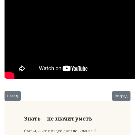
Предыдущий: Возвращение зама
Следующий:
Назад
Вперед
Знать — не значит уметь
Статьи, книги и видео дают понимание. В