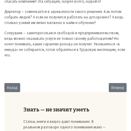
спасать компанию! Эта ситуация, скорее всего, надолго!
Директор — сомневается в адекватности такого решения. Как потом
собрать людей? А если не получится работать на аутсорсинге? А ведь
столько усилий им лично вложено в найм и обучение!
Сотрудник — заинтересовался свободой и предпринимательством,
ведь можно оказывать услуги не только своему работодателю! Но
хочет понимать, какие гарантии дохода он получит. Увольняться «в
никуда» не собирается, готов обратиться в Трудовую инспекцию, если
что.
Предыдущий: Сбой в логистике
Следующий:
Назад
Вперед
Знать — не значит уметь
Статьи, книги и видео дают понимание. В
реальном разговоре одного понимания мало —