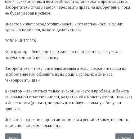
технических знаниях и неспособности организовать производство.
Изобретатель отказывается передавать права на изобретение, пока
не будет уверен в успехе.
Инвестор хочет сосредоточить власть и ответственность в одних
руках, но не уверен, на кого делать ставку.
РОЛИ И ИНТЕРЕСЫ:
Конструктор — быть в доле, влиять, но не отвечать за результат,
получать достойную зарплату.
Изобретатель — получать минимальный доход, сохранить права на
изобретение или обменять их на долю в успешном бизнесе,
генерировать идеи.
Директор — заниматься только знакомым кругом проблем, избежать
генеральной ответственности, разделив её с Конструктором (техника)
и Инвестором (деньги), получать достойную зарплату и бонус от
прибыли.
Инвестор — сделать стартап автономным и рентабельным, передать
ответственность менеджменту.
Предыдущий: Проект на стадии завершения
Следующий:
Назад
Вперед