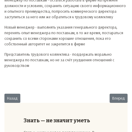
Менеджер по поставкам - остаться работать в фирме на прежней
должности и условиях, сохранить ситуацию своего информационного
и опытного преимущества, попросить коммерческого директора
заступиться за него или же обратиться к трудовому коллективу
Новый менеджер - выполнять указания генерального директора,
перенять опыт менеджера по поставкам, в то же время, постараться
сохранить со всеми сторонами хорошие отношения, пока его
собственный авторитет не закрепится в фирме
Представитель трудового коллектива - поддержать морально
менеджера по поставкам, но не за счёт ухудшения отношений с
руководством
Предыдущий: Подбор персонала
Следующий:
Назад
Вперед
Знать — не значит уметь