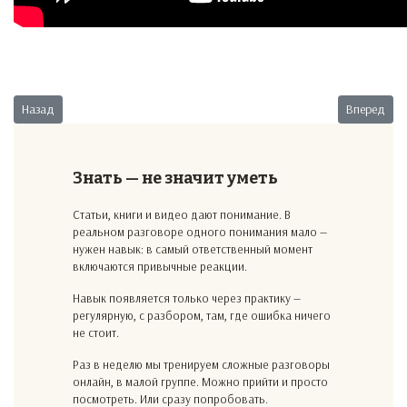
Предыдущий: Новый партнер в регионе
Следующий:
Назад
Вперед
Знать — не значит уметь
Статьи, книги и видео дают понимание. В
реальном разговоре одного понимания мало —
нужен навык: в самый ответственный момент
включаются привычные реакции.
Навык появляется только через практику —
регулярную, с разбором, там, где ошибка ничего
не стоит.
Раз в неделю мы тренируем сложные разговоры
онлайн, в малой группе. Можно прийти и просто
посмотреть. Или сразу попробовать.