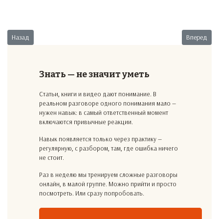
Предыдущий: Несчастливая номинация
Следующий:
Назад
Вперед
Знать — не значит уметь
Статьи, книги и видео дают понимание. В
реальном разговоре одного понимания мало —
нужен навык: в самый ответственный момент
включаются привычные реакции.
Навык появляется только через практику —
регулярную, с разбором, там, где ошибка ничего
не стоит.
Раз в неделю мы тренируем сложные разговоры
онлайн, в малой группе. Можно прийти и просто
посмотреть. Или сразу попробовать.