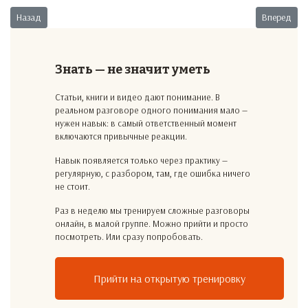
Предыдущий: Гастроли
Следующий:
Назад
Вперед
Знать — не значит уметь
Статьи, книги и видео дают понимание. В
реальном разговоре одного понимания мало —
нужен навык: в самый ответственный момент
включаются привычные реакции.
Навык появляется только через практику —
регулярную, с разбором, там, где ошибка ничего
не стоит.
Раз в неделю мы тренируем сложные разговоры
онлайн, в малой группе. Можно прийти и просто
посмотреть. Или сразу попробовать.
Прийти на открытую тренировку