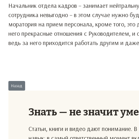
Начальник отдела кадров – занимает нейтральн
сотрудника невыгодно – в этом случае нужно буд
моратория на прием персонала, кроме того, это 
него прекрасные отношения с Руководителем, и 
ведь за него приходится работать другим и даж
Предыдущий: Эксклюзивный подарок
Назад
Знать — не значит ум
Статьи, книги и видео дают понимание. 
навык: в самый ответственный момент в