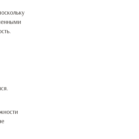
поскольку
вленными
сть.
ся.
лжности
не