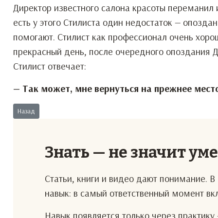
Директор известного салона красоты переманил и
есть у этого Стилиста один недостаток — опозда
помогают. Стилист как профессионал очень хорош
прекрасный день, после очередного опоздания 
Стилист отвечает:
— Так может, мне вернуться на прежнее мест
Предыдущий: Зачем возвращаться к прежнему?
Назад
Знать — не значит ум
Статьи, книги и видео дают понимание. 
навык: в самый ответственный момент в
Навык появляется только через практику 