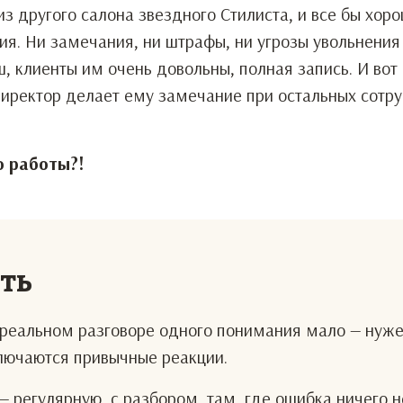
з другого салона звездного Стилиста, и все бы хоро
ния. Ни замечания, ни штрафы, ни угрозы увольнения
, клиенты им очень довольны, полная запись. И вот
Директор делает ему замечание при остальных сотру
о работы?!
еть
В реальном разговоре одного понимания мало — нуж
ключаются привычные реакции.
— регулярную, с разбором, там, где ошибка ничего н