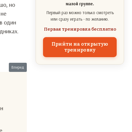
шо, но
малой группе.
 не
Первый раз можно только смотреть
или сразу играть - по желанию.
 в один
Первая тренировка бесплатно
дниках.
Прийти на открытую
тренировку
Следующий: Зимняя парковка
Вперед
ен
е