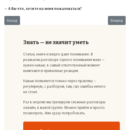
— А Вы что, хотите на меня пожаловаться?
Предыдущий: Если бы молодость знала
Следующий:
Назад
Вперед
Знать — не значит уметь
Статьи, книги и видео дают понимание. В
реальном разговоре одного понимания мало —
нужен навык: в самый ответственный момент
включаются привычные реакции.
Навык появляется только через практику —
регулярную, с разбором, там, где ошибка ничего
не стоит.
Раз в неделю мы тренируем сложные разговоры
онлайн, в малой группе. Можно прийти и просто
посмотреть. Или сразу попробовать.