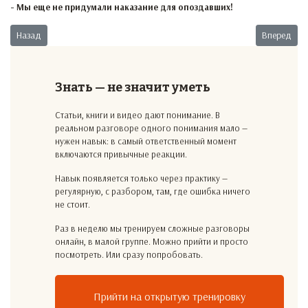
- Мы еще не придумали наказание для опоздавших!
Предыдущий: Задолженность остаётся
Следующий:
Назад
Вперед
Знать — не значит уметь
Статьи, книги и видео дают понимание. В
реальном разговоре одного понимания мало —
нужен навык: в самый ответственный момент
включаются привычные реакции.
Навык появляется только через практику —
регулярную, с разбором, там, где ошибка ничего
не стоит.
Раз в неделю мы тренируем сложные разговоры
онлайн, в малой группе. Можно прийти и просто
посмотреть. Или сразу попробовать.
Прийти на открытую тренировку