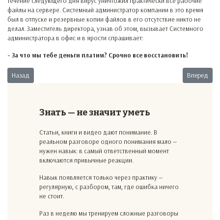
течение следующего дня вирус уничтожил практически все рабочие
файлы на сервере. Системный администратор компании в это время
был в отпуске и резервные копии файлов в его отсутствие никто не
делал. Заместитель директора, узнав об этом, вызывает Системного
администратора в офис и в ярости спрашивает:
- За что мы тебе деньги платим? Срочно все восстановить!
Предыдущий: Вопросик на засыпку
Следующий:
Назад
Вперед
Знать — не значит уметь
Статьи, книги и видео дают понимание. В
реальном разговоре одного понимания мало —
нужен навык: в самый ответственный момент
включаются привычные реакции.
Навык появляется только через практику —
регулярную, с разбором, там, где ошибка ничего
не стоит.
Раз в неделю мы тренируем сложные разговоры