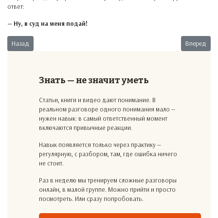
ответ:
— Ну, в суд на меня подай!
Предыдущий: Возраст
Следующий:
Назад
Вперед
Знать — не значит уметь
Статьи, книги и видео дают понимание. В
реальном разговоре одного понимания мало —
нужен навык: в самый ответственный момент
включаются привычные реакции.
Навык появляется только через практику —
регулярную, с разбором, там, где ошибка ничего
не стоит.
Раз в неделю мы тренируем сложные разговоры
онлайн, в малой группе. Можно прийти и просто
посмотреть. Или сразу попробовать.