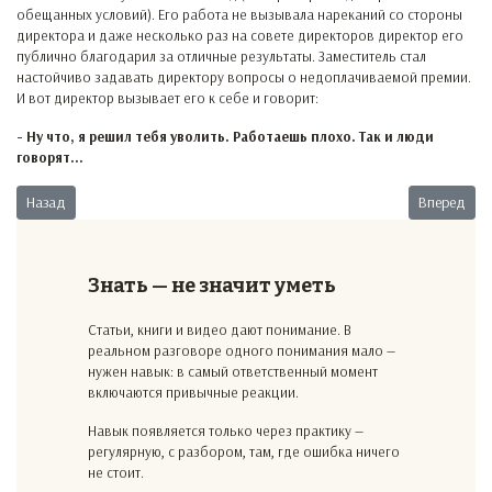
обещанных условий). Его работа не вызывала нареканий со стороны
директора и даже несколько раз на совете директоров директор его
публично благодарил за отличные результаты. Заместитель стал
настойчиво задавать директору вопросы о недоплачиваемой премии.
И вот директор вызывает его к себе и говорит:
- Ну что, я решил тебя уволить. Работаешь плохо. Так и люди
говорят...
Предыдущий: Убийца
Следующий:
Назад
Вперед
Знать — не значит уметь
Статьи, книги и видео дают понимание. В
реальном разговоре одного понимания мало —
нужен навык: в самый ответственный момент
включаются привычные реакции.
Навык появляется только через практику —
регулярную, с разбором, там, где ошибка ничего
не стоит.