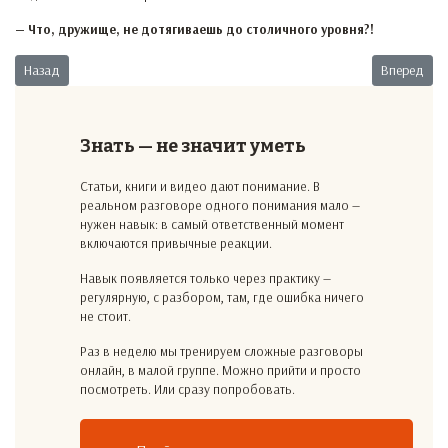
— Что, дружище, не дотягиваешь до столичного уровня?!
Предыдущий: Стахановцы
Следующий:
Назад
Вперед
Знать — не значит уметь
Статьи, книги и видео дают понимание. В
реальном разговоре одного понимания мало —
нужен навык: в самый ответственный момент
включаются привычные реакции.
Навык появляется только через практику —
регулярную, с разбором, там, где ошибка ничего
не стоит.
Раз в неделю мы тренируем сложные разговоры
онлайн, в малой группе. Можно прийти и просто
посмотреть. Или сразу попробовать.