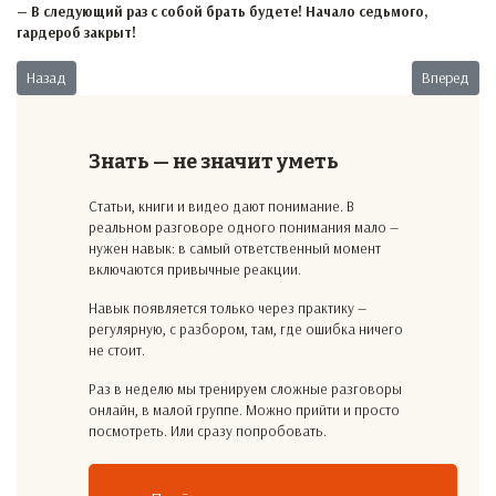
— В следующий раз с собой брать будете! Начало седьмого,
гардероб закрыт!
Предыдущий: Работа на первом месте
Следующий:
Назад
Вперед
Знать — не значит уметь
Статьи, книги и видео дают понимание. В
реальном разговоре одного понимания мало —
нужен навык: в самый ответственный момент
включаются привычные реакции.
Навык появляется только через практику —
регулярную, с разбором, там, где ошибка ничего
не стоит.
Раз в неделю мы тренируем сложные разговоры
онлайн, в малой группе. Можно прийти и просто
посмотреть. Или сразу попробовать.