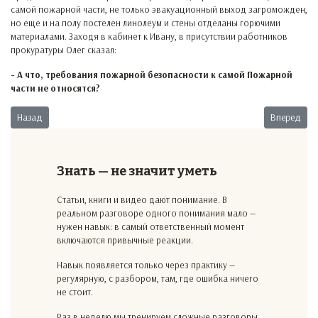
самой пожарной части, не только эвакуационный выход загроможден,
но еще и на полу постелен линолеум и стены отделаны горючими
материалами. Заходя в кабинет к Ивану, в присутствии работников
прокуратуры Олег сказал:
- А что, требования пожарной безопасности к самой Пожарной
части не относятся?
Предыдущий: Подстольные шахматы
Следующий:
Назад
Вперед
Знать — не значит уметь
Статьи, книги и видео дают понимание. В
реальном разговоре одного понимания мало —
нужен навык: в самый ответственный момент
включаются привычные реакции.
Навык появляется только через практику —
регулярную, с разбором, там, где ошибка ничего
не стоит.
Раз в неделю мы тренируем сложные разговоры