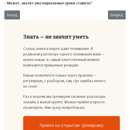
- Может, хватит уже нереальные сроки ставить?
Предыдущий: Непростое делегирование
Следующий:
Назад
Вперед
Знать — не значит уметь
Статьи, книги и видео дают понимание. В
реальном разговоре одного понимания мало —
нужен навык: в самый ответственный момент
включаются привычные реакции.
Навык появляется только через практику —
регулярную, с разбором, там, где ошибка ничего
не стоит.
Раз в неделю мы тренируем сложные разговоры
онлайн, в малой группе. Можно прийти и просто
посмотреть. Или сразу попробовать.
Прийти на открытую тренировку