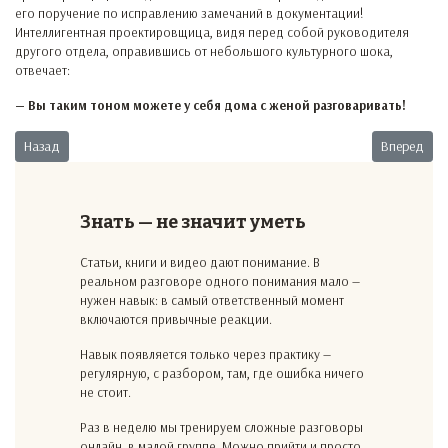
его поручение по исправлению замечаний в документации!
Интеллигентная проектировщица, видя перед собой руководителя
другого отдела, оправившись от небольшого культурного шока,
отвечает:
— Вы таким тоном можете у себя дома с женой разговаривать!
Предыдущий: Не справишься
Следующий:
Назад
Вперед
Знать — не значит уметь
Статьи, книги и видео дают понимание. В
реальном разговоре одного понимания мало —
нужен навык: в самый ответственный момент
включаются привычные реакции.
Навык появляется только через практику —
регулярную, с разбором, там, где ошибка ничего
не стоит.
Раз в неделю мы тренируем сложные разговоры
онлайн, в малой группе. Можно прийти и просто