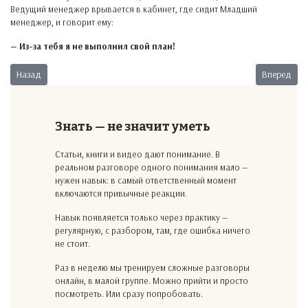
Ведущий менеджер врывается в кабинет, где сидит Младший
менеджер, и говорит ему:
— Из-за тебя я не выполнил свой план!
Предыдущий: Не учите меня жить
Следующий:
Назад
Вперед
Знать — не значит уметь
Статьи, книги и видео дают понимание. В
реальном разговоре одного понимания мало —
нужен навык: в самый ответственный момент
включаются привычные реакции.
Навык появляется только через практику —
регулярную, с разбором, там, где ошибка ничего
не стоит.
Раз в неделю мы тренируем сложные разговоры
онлайн, в малой группе. Можно прийти и просто
посмотреть. Или сразу попробовать.