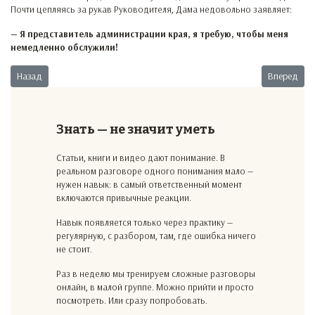
Почти цепляясь за рукав Руководителя, Дама недовольно заявляет:
— Я представитель администрации края, я требую, чтобы меня
немедленно обслужили!
Предыдущий: На зеркало неча пенять
Следующий:
Назад
Вперед
Знать — не значит уметь
Статьи, книги и видео дают понимание. В
реальном разговоре одного понимания мало —
нужен навык: в самый ответственный момент
включаются привычные реакции.
Навык появляется только через практику —
регулярную, с разбором, там, где ошибка ничего
не стоит.
Раз в неделю мы тренируем сложные разговоры
онлайн, в малой группе. Можно прийти и просто
посмотреть. Или сразу попробовать.