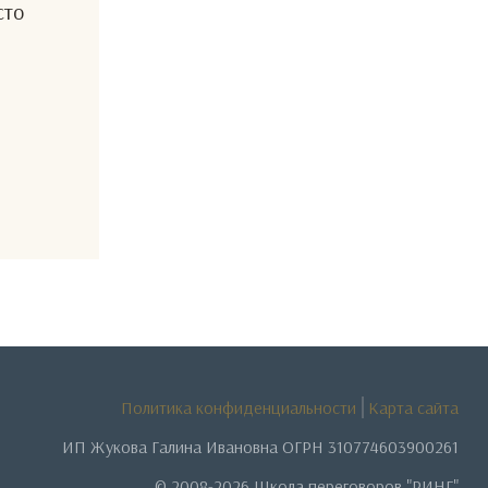
сто
Политика конфиденциальности
Карта сайта
ИП Жукова Галина Ивановна ОГРН 310774603900261
© 2008-2026 Школа переговоров "РИНГ"