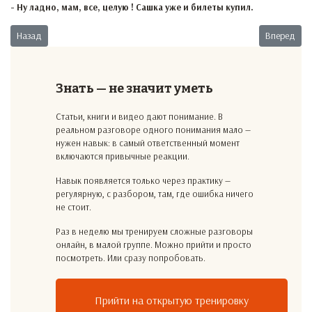
- Ну ладно, мам, все, целую ! Сашка уже и билеты купил.
Предыдущий: Маловато будет
Следующий
Назад
Вперед
Знать — не значит уметь
Статьи, книги и видео дают понимание. В
реальном разговоре одного понимания мало —
нужен навык: в самый ответственный момент
включаются привычные реакции.
Навык появляется только через практику —
регулярную, с разбором, там, где ошибка ничего
не стоит.
Раз в неделю мы тренируем сложные разговоры
онлайн, в малой группе. Можно прийти и просто
посмотреть. Или сразу попробовать.
Прийти на открытую тренировку