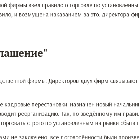
ой фирмы ввел правило о торговле по установленн
вило, и возмущена наказанием за это: директора фи
глашение"
дственной фирмы. Директоров двух фирм связывают
е кадровые перестановки: назначен новый начальни
водит реорганизацию. Так, по введённому им правил
орговать строго по установленным на рынке сбыта 
ми не заключено, все договорённости были произв