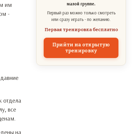
ым им
малой группе.
рм -
Первый раз можно только смотреть
или сразу играть - по желанию.
Первая тренировка бесплатно
Прийти на открытую
тренировку
 давние
к отдела
у, все
ценам.
едены на