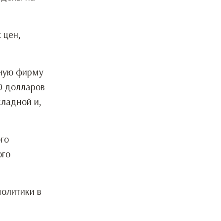
 цен,
рную фирму
0 долларов
кладной и,
го
ого
олитики в