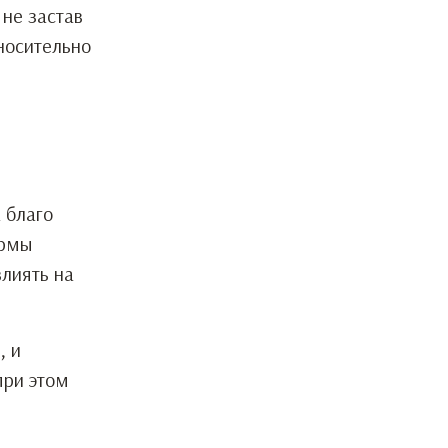
 не застав
тносительно
 благо
ирмы
влиять на
, и
при этом